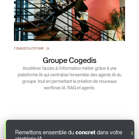
FINANCE
PLATEFORME IA
Groupe Cogedis
Accélérer l’accès à l’information métier grâce à une
plateforme IA qui centralise l’ensemble des agents IA du
groupe, tout en permettant la création de nouveaux
worflows IA, RAG et agents.
Remettons ensemble du
concret
dans votre
E-
stratégie IA